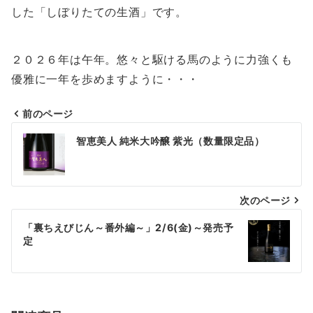
した「しぼりたての生酒」です。
２０２６年は午年。悠々と駆ける馬のように力強くも
優雅に一年を歩めますように・・・
前のページ
投
智恵美人 純米大吟醸 紫光（数量限定品）
稿
ナ
次のページ
ビ
ゲ
「裏ちえびじん～番外編～」2/6(金)～発売予
定
ー
シ
ョ